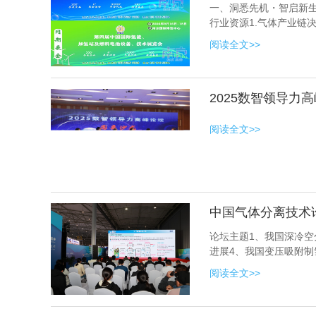
一、洞悉先机・智启新生
行业资源1.气体产业链决
专业机构5.AI应用展
阅读全文>>
2025数智领导力
阅读全文>>
中国气体分离技术
论坛主题1、我国深冷空
进展4、我国变压吸附制
阅读全文>>