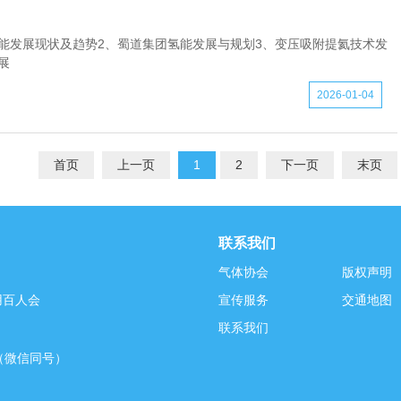
能发展现状及趋势2、蜀道集团氢能发展与规划3、变压吸附提氦技术发
展
2026-01-04
首页
上一页
1
2
下一页
末页
联系我们
气体协会
版权声明
用百人会
宣传服务
交通地图
联系我们
04（微信同号）