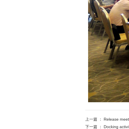
上一篇 ：
Release meeti
下一篇 ：
Docking activi